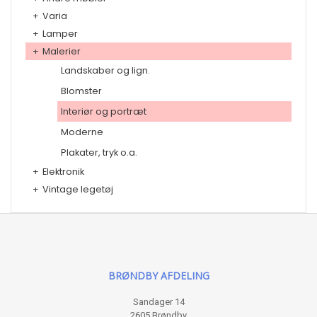
+
Varia
+
Lamper
+
Malerier
Landskaber og lign.
Blomster
Interiør og portræt
Moderne
Plakater, tryk o.a.
+
Elektronik
+
Vintage legetøj
BRØNDBY AFDELING
Sandager 14
2605 Brøndby