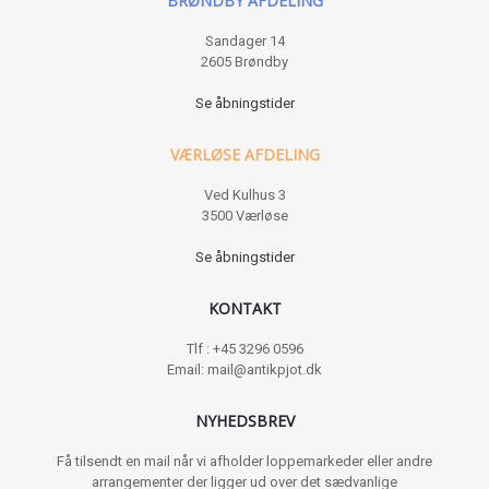
BRØNDBY AFDELING
Sandager 14
2605 Brøndby
Se åbningstider
VÆRLØSE AFDELING
Ved Kulhus 3
3500 Værløse
Se åbningstider
KONTAKT
Tlf : +45 3296 0596
Email: mail@antikpjot.dk
NYHEDSBREV
Få tilsendt en mail når vi afholder loppemarkeder eller andre
arrangementer der ligger ud over det sædvanlige