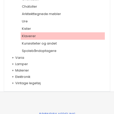
Chatoller
Arkitekttegnede møbler
Ure
Kister
Klaverer
Kuriøsiteter og andet
Spolebåndoptagere
+
Varia
+
Lamper
+
Malerier
+
Elektronik
+
Vintage legetøj