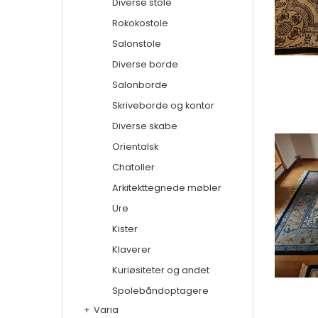
Diverse stole
Rokokostole
Salonstole
Diverse borde
Salonborde
Skriveborde og kontor
Diverse skabe
Orientalsk
Chatoller
Arkitekttegnede møbler
Ure
Kister
Klaverer
Kuriøsiteter og andet
Spolebåndoptagere
+
Varia