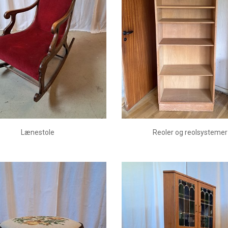
Lænestole
Reoler og reolsystemer