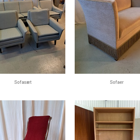
Sofasæt
Sofaer