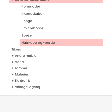
Kommoder
Klædeskabe
Senge
Sminkeborde
Spejle
Natskabe og -borde
Tilbud
+
Andre møbler
+
Varia
+
Lamper
+
Malerier
+
Elektronik
+
Vintage legetøj