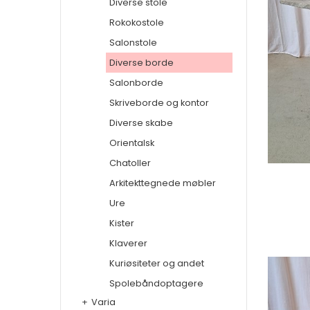
Diverse stole
Rokokostole
Salonstole
Diverse borde
Salonborde
Skriveborde og kontor
Diverse skabe
Orientalsk
Chatoller
Arkitekttegnede møbler
Ure
Kister
Klaverer
Kuriøsiteter og andet
Spolebåndoptagere
+
Varia